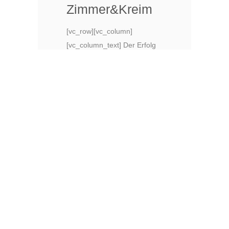
Zimmer&Kreim
[vc_row][vc_column]
[vc_column_text] Der Erfolg
treibt uns an
[/vc_column_text]
[vc_column_text] Seit unserer
Gründung sind wir
kontinuierlich gewachsen.
Heute sind wir führend im
Bereich der
Erodiermaschinen in
Deutschland und weltweiter
Technologieführer im Bereich
der softwaregestützten
Automation für den
Werkzeug- und Formenbau.