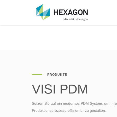
VISI Überblick
VISI für den Formenbau
Über das Unternehmen
VISI
PRODUKTE
VISI Viewer
VISI für den
Karriere
VISI
VISI PDM
Werkzeugbau
VISI Modelling
VISI
VISI Reverse
VISI Advanced Modelling
VISI
Engineering
Setzen Sie auf ein modernes PDM System, um Ihre
VISI Reverse
VISI
Produktionsprozesse effizienter zu gestalten.
VISI Advanced Modelling
VISI PDM