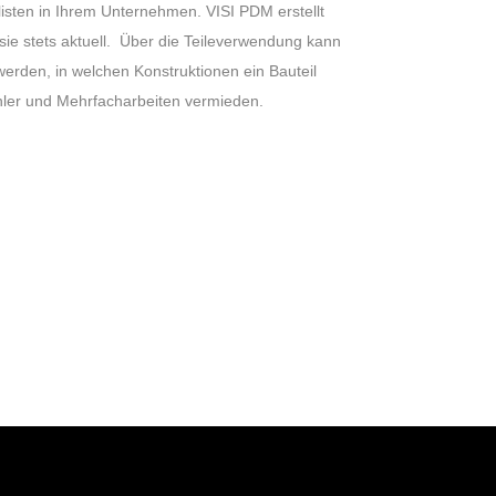
listen in Ihrem Unternehmen. VISI PDM erstellt
 sie stets aktuell. Über die Teileverwendung kann
 werden, in welchen Konstruktionen ein Bauteil
ler und Mehrfacharbeiten vermieden.