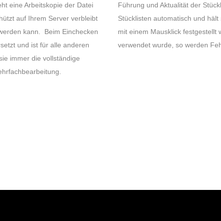
t eine Arbeitskopie der Datei
Führung und Aktualität der Stück
ützt auf Ihrem Server verbleibt
Stücklisten automatisch und hält
t werden kann. Beim Einchecken
mit einem Mausklick festgestellt
setzt und ist für alle anderen
verwendet wurde, so werden Feh
ie immer die vollständige
ehrfachbearbeitung.