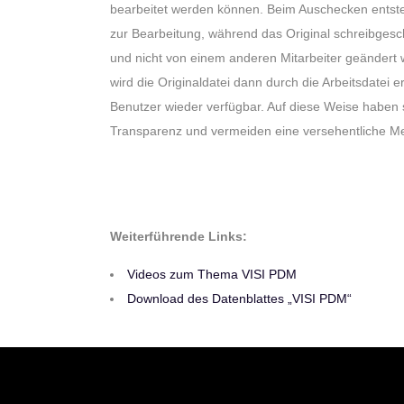
bearbeitet werden können. Beim Auschecken entsteh
zur Bearbeitung, während das Original schreibgesch
und nicht von einem anderen Mitarbeiter geänder
wird die Originaldatei dann durch die Arbeitsdatei er
Benutzer wieder verfügbar. Auf diese Weise haben s
Transparenz und vermeiden eine versehentliche M
Weiterführende Links:
Videos zum Thema VISI PDM
Download des Datenblattes „VISI PDM“