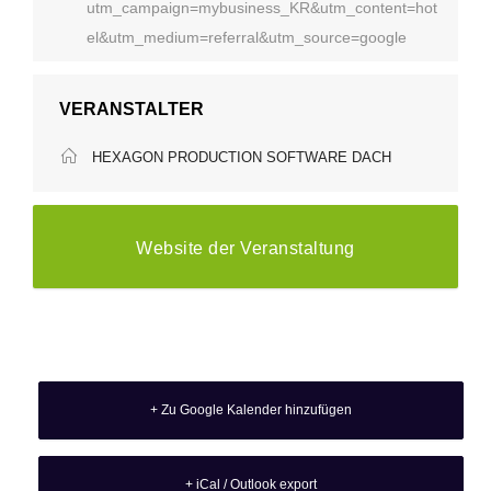
utm_campaign=mybusiness_KR&utm_content=hot
el&utm_medium=referral&utm_source=google
VERANSTALTER
HEXAGON PRODUCTION SOFTWARE DACH
Website der Veranstaltung
+ Zu Google Kalender hinzufügen
+ iCal / Outlook export