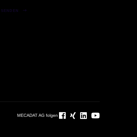
Bitte
lasse
SENDEN
dieses
Feld
leer.
MECADAT AG folgen