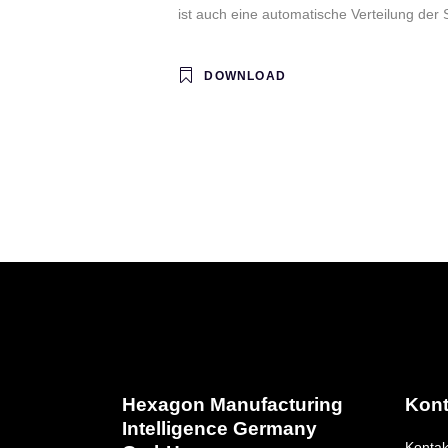
VISI Flow
ist auch eine automatische Verteilung der S
VISI PDM Team
DOWNLOAD
Hexagon Manufacturing
Kont
Intelligence Germany
Kontak