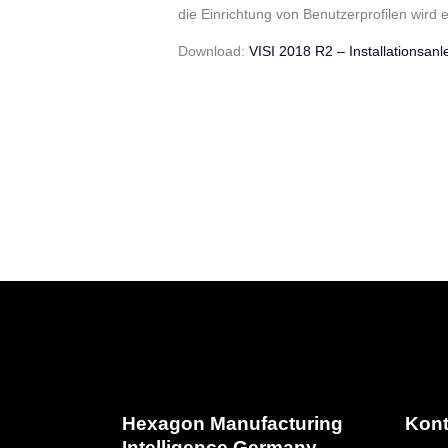
VISI Flow
die Einrichtung von Benutzerprofilen wird 
VISI PDM Team
Download:
VISI 2018 R2 – Installationsan
Hexagon Manufacturing
Kont
Intelligence Germany