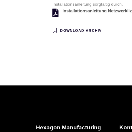
VISI Flow
Installationsanleitung sorgfältig durch.
VISI PDM Team
Installationsanleitung Netzwerkliz
DOWNLOAD-ARCHIV
Hexagon Manufacturing
Kont